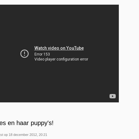
es en haar puppy's!
st op 18 december 2012, 20:21