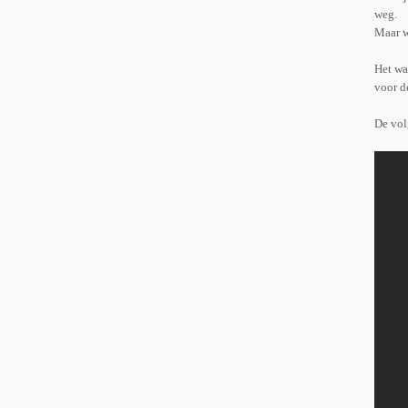
weg.
Maar w
Het wa
voor de
De vol