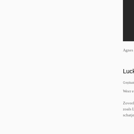
Agnes 
Luc
Geplaat
Weer e
Zoveel
zoals 
schatje