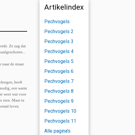
Artikelindex
Pechvogels
Pechvogels 2
Pechvogels 3
oerde. Ze zag dat
Pechvogels 4
kaalgeschoren...
Pechvogels 5
 naar de straat
Pechvogels 6
Pechvogels 7
ekregen, heeft
g nodig, een warm
Pechvogels 8
wie weet wat voor
te zien. Maar in
Pechvogels 9
hermd leven.
Pechvogels 10
Pechvogels 11
Alle pagina's