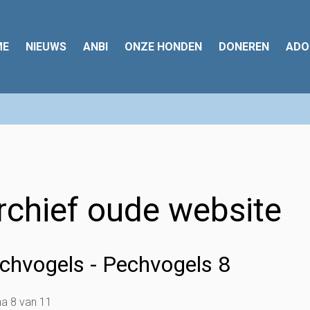
ME
NIEUWS
ANBI
ONZE HONDEN
DONEREN
ADO
rchief oude website
chvogels - Pechvogels 8
a 8 van 11