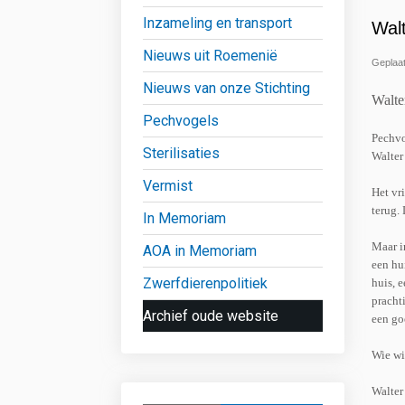
Inzameling en transport
Wal
Nieuws uit Roemenië
Geplaat
Nieuws van onze Stichting
Walte
Pechvogels
Pechvog
Sterilisaties
Walter 
Vermist
Het vr
terug.
In Memoriam
Maar in
AOA in Memoriam
een hu
Zwerfdierenpolitiek
huis, 
prachti
Archief oude website
een go
Wie wi
Walter