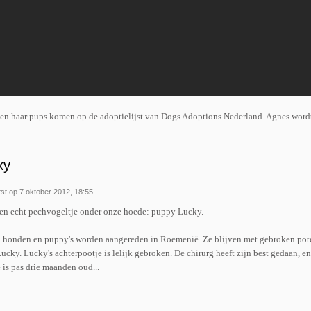
en haar pups komen op de adoptielijst van Dogs Adoptions Nederland. Agnes wordt 
ky
st op 7 oktober 2012, 18:55
en echt pechvogeltje onder onze hoede: puppy Lucky.
 honden en puppy's worden aangereden in Roemenië. Ze blijven met gebroken poten 
Lucky. Lucky's achterpootje is lelijk gebroken. De chirurg heeft zijn best gedaan, 
 is pas drie maanden oud...