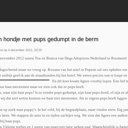
in hondje met pups gedumpt in de berm
st op 4 december 2012, 20:20
november 2012 waren Ton en Bianca van Dogs Adoptions Nederland in Roemenië om
dagochtend staan we vroeg op. Roxana van het asiel in Popesti zal ons ophalen om n
 ontbijt geef ik aan de straathonden bij het hotel. We weten precies wat er loopt en
En dit keer kwam Agnes voorbij lopen. Een lief 
 we haar meenemen maar we zien ook dat ze pups heeft.
a, waar zijn haar pups? Is ze zonder pups gedumpt, zijn haar pups dood, of zijn ze 
wij dat niet weten kunnen we haar niet meenemen. Als ze ergens pups heeft liggen 
n op zoek naar puppy's. In het veld, bij de begraafplaats, maar vinden niets. Erg j
 laten. We stappen de auto in en rijden zachtjes weg. We zien dat Agnes een andere
bij haar pups.
jn 3 kleine teefjes en 1 reutje van ongeveer twee weken oud. Waarschijnlijk is Agn