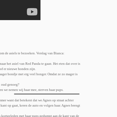
 de asiels te bezoeken. Verslag van Bianca:
aar het asiel van Red Panda te gaan. Het eten dat over is
 of er nieuwe honden zijn.
mager hondje met erg veel honger. Omdat ze zo mager is
al oud genoeg?
en we nemen wij haar mee, sterven haar pups.
ammer want dat betekent dat we Agnes op straat achter
 kant op gaat, keren de auto en volgen haar. Agnes brengt
es kortgeleden met haar pups gedumpt aan de kant van de