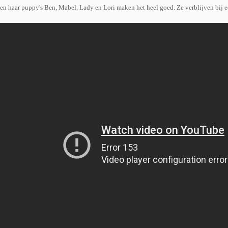
en haar puppy's Ben, Mabel, Lady en Lori maken het heel goed. Ze verblijven bij