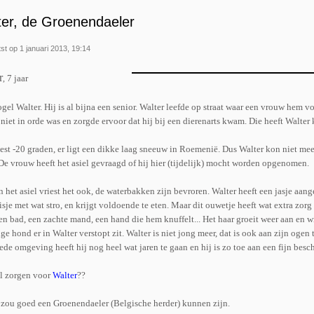
ter, de Groenendaeler
st op 1 januari 2013, 19:14
r
7 jaar
,
el Walter. Hij is al bijna een senior. Walter leefde op straat waar een vrouw hem v
niet in orde was en zorgde ervoor dat hij bij een dierenarts kwam. Die heeft Walter 
iest -20 graden, er ligt een dikke laag sneeuw in Roemenië. Dus Walter kon niet meer
 De vrouw heeft het asiel gevraagd of hij hier (tijdelijk) mocht worden opgenomen.
 het asiel vriest het ook, de waterbakken zijn bevroren. Walter heeft een jasje aang
isje met wat stro, en krijgt voldoende te eten. Maar dit ouwetje heeft wat extra zor
een bad, een zachte mand, een hand die hem knuffelt... Het haar groeit weer aan en 
ge hond er in Walter verstopt zit. Walter is niet jong meer, dat is ook aan zijn ogen 
ede omgeving heeft hij nog heel wat jaren te gaan en hij is zo toe aan een fijn besc
l zorgen voor
Walter
??
 zou goed een Groenendaeler (Belgische herder) kunnen zijn.