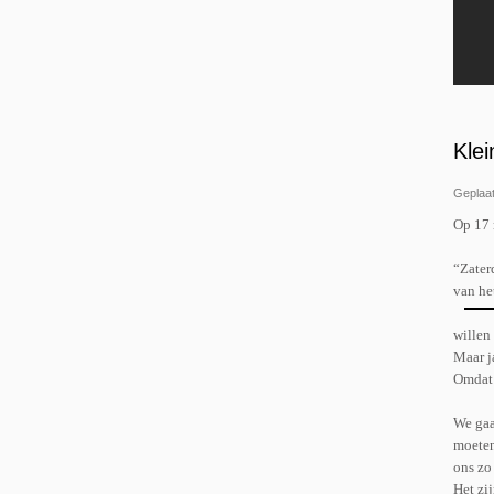
Kle
Geplaat
Op 17 
“Zater
van het
willen
Maar j
Omdat 
We gaa
moeten
ons zo 
Het zi