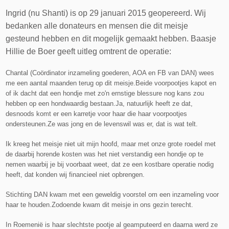
Ingrid (nu Shanti) is op 29 januari 2015 geopereerd. Wij
bedanken alle donateurs en mensen die dit meisje
gesteund hebben en dit mogelijk gemaakt hebben. Baasje
Hillie de Boer geeft uitleg omtrent de operatie:
Chantal (Coördinator inzameling goederen, AOA en FB van DAN) wees
me een aantal maanden terug op dit meisje.
Beide voorpootjes kapot en
of ik dacht dat een hondje met zo'n ernstige blessure nog kans zou
hebben op een hondwaardig bestaan.
Ja, natuurlijk heeft ze dat,
desnoods komt er een karretje voor haar die haar voorpootjes
ondersteunen.
Ze was jong en de levenswil was er, dat is wat telt.
Ik kreeg het meisje niet uit mijn hoofd, maar met onze grote roedel met
de daarbij horende kosten was het niet verstandig een hondje op te
nemen waarbij je bij voorbaat weet, dat ze een kostbare operatie nodig
heeft, dat konden wij financieel niet opbrengen.
Stichting DAN kwam met een geweldig voorstel om een inzameling voor
haar te houden.
Zodoende kwam dit meisje in ons gezin terecht.
In Roemenië is haar slechtste pootje al geamputeerd en daarna werd ze