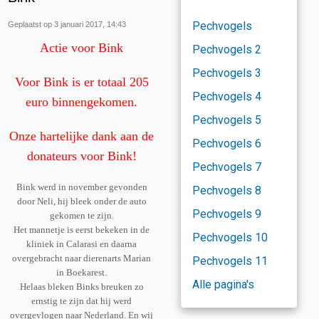
Pechvogels
Geplaatst op 3 januari 2017, 14:43
Actie voor Bink
Pechvogels 2
Pechvogels 3
Voor Bink is er totaal 205
Pechvogels 4
euro binnengekomen.
Pechvogels 5
Onze hartelijke dank aan de
Pechvogels 6
donateurs voor Bink!
Pechvogels 7
Bink werd in november gevonden
Pechvogels 8
door Neli, hij bleek onder de auto
Pechvogels 9
gekomen te zijn.
Het mannetje is eerst bekeken in de
Pechvogels 10
kliniek in Calarasi en daarna
overgebracht naar dierenarts Marian
Pechvogels 11
in Boekarest.
Alle pagina's
Helaas bleken Binks breuken zo
ernstig te zijn dat hij werd
overgevlogen naar Nederland. En wij