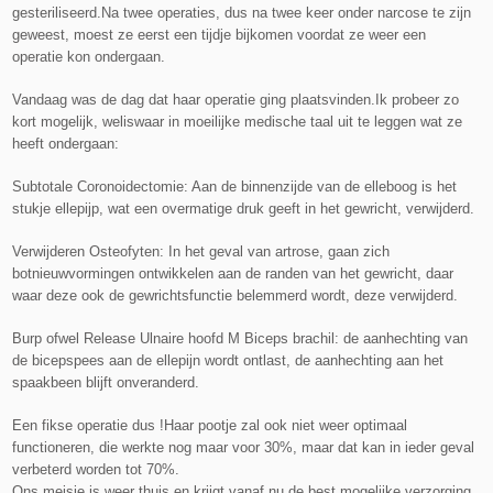
gesteriliseerd.
Na twee operaties, dus na twee keer onder narcose te zijn
geweest, moest ze eerst een tijdje bijkomen voordat ze weer een
operatie kon ondergaan.
Vandaag was de dag dat haar operatie ging plaatsvinden.
Ik probeer zo
kort mogelijk, weliswaar in moeilijke medische taal uit te leggen wat ze
heeft ondergaan:
Subtotale Coronoidectomie: Aan de binnenzijde van de elleboog is het
stukje ellepijp, wat een overmatige druk geeft in het gewricht, verwijderd.
Verwijderen Osteofyten: In het geval van artrose, gaan zich
botnieuwvormingen ontwikkelen aan de randen van het gewricht, daar
waar deze ook de gewrichtsfunctie belemmerd wordt, deze verwijderd.
Burp ofwel Release Ulnaire hoofd M Biceps brachil: de aanhechting van
de bicepspees aan de ellepijn wordt ontlast, de aanhechting aan het
spaakbeen blijft onveranderd.
Een fikse operatie dus !
Haar pootje zal ook niet weer optimaal
functioneren, die werkte nog maar voor 30%, maar dat kan in ieder geval
verbeterd worden tot 70%.
Ons meisje is weer thuis en krijgt vanaf nu de best mogelijke verzorging