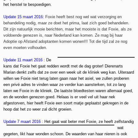
het herstel te bespoedigen.
Update 15 maart 2016:
Foxie heeft best nog wel wat verzorging en
behandeling nodig, maar ze doet het prima, laat zich goed behandelen.
Dit zijn natuurlijk mooie berichten, maar het mooiste is dat Foxie, als ze
voldoende genezen is, naar Nederland kan komen. Ze mag bij haar
Adoptie op Afstand adoptanten komen wonen!!! Tot die tijd zal ze nog
even moeten volhouden.
Update 11 maart 2016 :
De
kans dat Foxie het gaat redden wordt met de dag groter! Dierenarts
Marian denkt zelfs dat ze over een week uit de kliniek weg kan. Uiteraard
willen we Foxie niet terug laten gaan naar het asiel, we zullen proberen
een privé adres te vinden waar ze verder kan aansterken, tot zo lang
laten we Foxie in de kliniek. De laatste bloedtesten waren allemaal goed,
en de wonden genezen goed. Helaas is er veel vel uit haar nek
afgestorven, hier heeft Foxie een soort matje geplaatst gekregen in de
hoop dat het zo weer zal dicht groeien.
Update 7 maart 2016 :
Het gaat wat beter met Foxie, ze heeft zelfstandig
wat
gegeten, likt haar wonden schoon. De waarden van haar nieren is ook