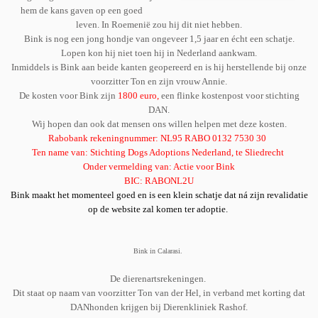
hem de kans gaven op een goed
leven. In Roemenië zou hij dit niet hebben.
Bink is nog een jong hondje van ongeveer 1,5 jaar en écht een schatje.
Lopen kon hij niet toen hij in Nederland aankwam.
Inmiddels is Bink aan beide kanten geopereerd en is hij herstellende bij onze
voorzitter Ton en zijn vrouw Annie.
De kosten voor Bink zijn
1800 euro,
een flinke kostenpost voor stichting
DAN.
Wij hopen dan ook dat mensen ons willen helpen met deze kosten.
Rabobank rekeningnummer: NL95 RABO 0132 7530 30
Ten name van: Stichting Dogs Adoptions Nederland, te Sliedrecht
Onder vermelding van: Actie voor Bink
BIC: RABONL2U
Bink maakt het momenteel goed en is een klein schatje dat ná zijn revalidatie
op de website zal komen ter adoptie.
Bink in Calarasi.
De dierenartsrekeningen.
Dit staat op naam van voorzitter Ton van der Hel, in verband met korting dat
DANhonden krijgen bij Dierenkliniek Rashof.