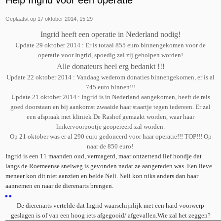
Help Ingrid voor een operatie
Geplaatst op 17 oktober 2014, 15:29
Ingrid heeft een operatie in Nederland nodig!
Update 29 oktober 2014 : Er is totaal 855 euro binnengekomen voor de
operatie voor Ingrid, spoedig zal zij geholpen worden!
Alle donateurs heel erg bedankt !!!
Update 22 oktober 2014 : Vandaag wederom donaties binnengekomen, er is al
745 euro binnen!!!
Update 21 oktober 2014 : Ingrid is in Nederland aangekomen, heeft de reis
goed doorstaan en bij aankomst zwaaide haar staartje tegen iedereen. Er zal
een afspraak met kliniek De Rashof gemaakt worden, waar haar
linkervoorpootje geopereerd zal worden.
Op 21 oktober was er al 290 euro gedoneerd voor haar operatie!!! TOP!!! Op
naar de 850 euro!
Ingrid is een 11 maanden oud, vermagerd, maar ontzettend lief hondje dat
langs de Roemeense snelweg is gevonden nadat ze aangereden was. Een lieve
meneer kon dit niet aanzien en belde Neli. Neli kon niks anders dan haar
aannemen en naar de
dierenarts brengen.
De dierenarts vertelde dat Ingrid waarschijnlijk met een hard voorwerp
geslagen is of van een hoog iets afgegooid/ afgevallen.Wie zal het zeggen?