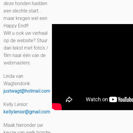
deze honden hadden
een slechte start...
maar kregen wel een
Happy End!!!
Wilt u ook uw verhaal
op de website? Stuur
dan tekst met foto's /
film naar één van de
webmasters:
Linda van
Wagtendonk:
justwagt@hotmail.com
Kelly Lenior:
kellylenior@gmail.com
Maak hieronder uw
keuze van welk hondje