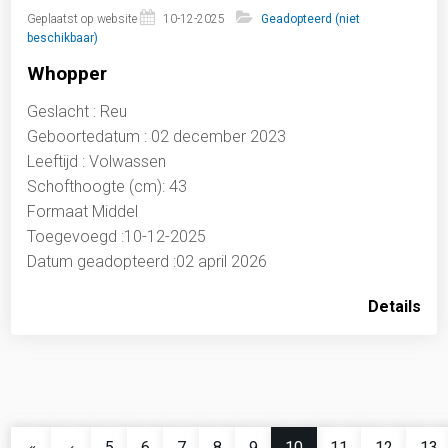
Geplaatst op website
10-12-2025
Geadopteerd (niet
beschikbaar)
Whopper
Geslacht : Reu
Geboortedatum : 02 december 2023
Leeftijd : Volwassen
Schofthoogte (cm): 43
Formaat Middel
Toegevoegd :10-12-2025
Datum geadopteerd :02 april 2026
Details
5
6
7
8
9
10
11
12
13