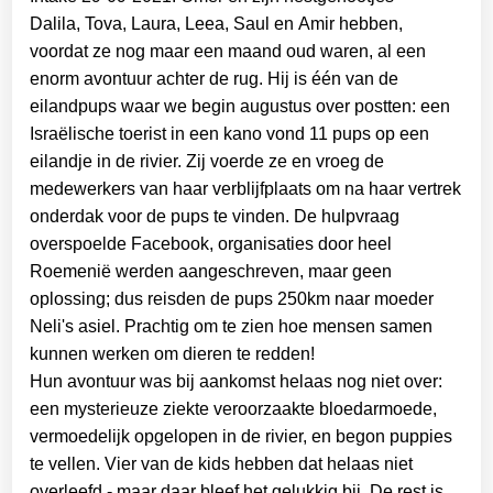
Dalila
,
Tova
,
Laura
,
Leea
,
Saul
en
Amir
hebben,
voordat ze nog maar een maand oud waren, al een
enorm avontuur achter de rug. Hij is één van de
eilandpups waar we begin augustus over postten: een
Israëlische toerist in een kano vond 11 pups op een
eilandje in de rivier. Zij voerde ze en vroeg de
medewerkers van haar verblijfplaats om na haar vertrek
onderdak voor de pups te vinden. De hulpvraag
overspoelde Facebook, organisaties door heel
Roemenië werden aangeschreven, maar geen
oplossing; dus reisden de pups 250km naar moeder
Neli's asiel. Prachtig om te zien hoe mensen samen
kunnen werken om dieren te redden!
Hun avontuur was bij aankomst helaas nog niet over:
een mysterieuze ziekte veroorzaakte bloedarmoede,
vermoedelijk opgelopen in de rivier, en begon puppies
te vellen. Vier van de kids hebben dat helaas niet
overleefd - maar daar bleef het gelukkig bij. De rest is