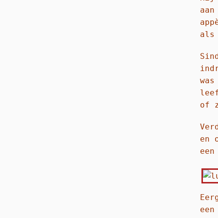
aan
app
als
Sin
ind
was
lee
of 
Ver
en 
een
Eer
een