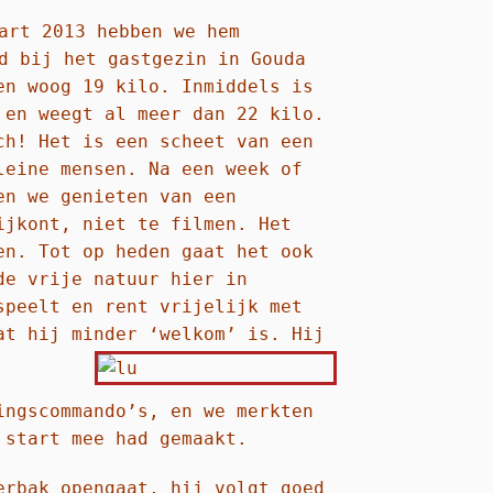
art 2013 hebben we hem
d bij het gastgezin in Gouda
en woog 19 kilo. Inmiddels is
 en weegt al meer dan 22 kilo.
ch! Het is een scheet van een
leine mensen. Na een week of
en we genieten van een
ijkont, niet te filmen. Het
en. Tot op heden gaat het ook
de vrije natuur hier in
speelt en rent vrijelijk met
at hij minder ‘welkom’ is. Hij
ingscommando’s, en we merkten
e start mee had gemaakt.
erbak opengaat, hij volgt goed