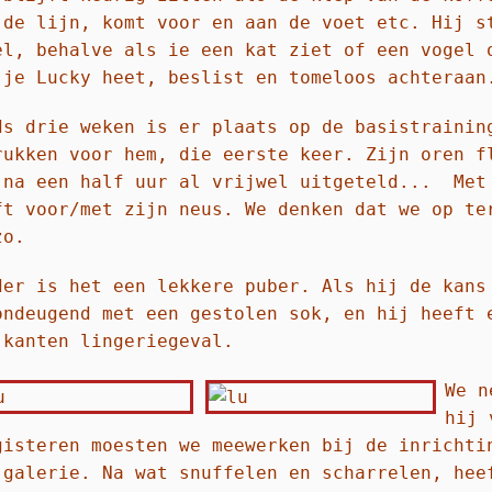
 de lijn, komt voor en aan
de voet etc. Hij s
èl, behalve als ie een kat ziet of een vogel
 je Lucky heet, beslist en tomeloos achteraan
ds drie weken is er plaats op de basistrainin
rukken voor hem, die eerste keer. Zijn oren f
 na een half uur al vrijwel uitgeteld... Met
ft voor/met zijn neus. We denken dat we op te
zo.
der is het een lekkere puber. Als hij de kans
ondeugend met een gestolen sok, en hij heeft 
 kanten lingeriegeval.
We n
hij 
gisteren moesten we meewerken bij de inrichti
 galerie. Na wat snuffelen en scharrelen, hee