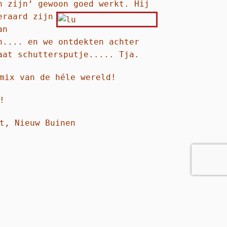
n zijn’ gewoon goed werkt. Hij
eraard zijn
an
n.... en we ontdekten achter
aat schuttersputje..... Tja.
mix van de héle wereld!
!
t, Nieuw Buinen