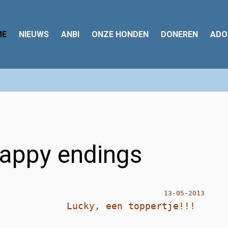
ME
NIEUWS
ANBI
ONZE HONDEN
DONEREN
ADO
appy endings
13-05-2013
Lucky, een toppertje!!!