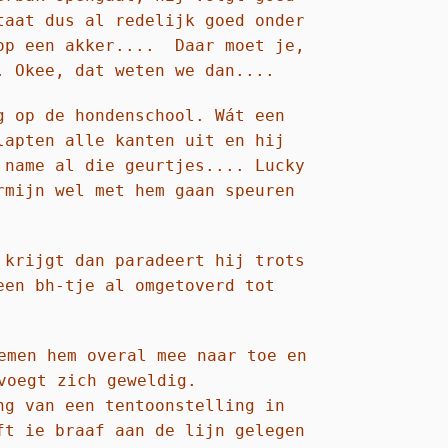
taat dus al redelijk goed onder
 op een akker.... Daar moet je,
. Okee, dat weten we dan....
g op de hondenschool. Wát een
lapten alle kanten uit en hij
 name al die geurtjes.... Lucky
rmijn wel met hem gaan speuren
 krijgt dan paradeert hij trots
een bh-tje al omgetoverd tot
emen hem overal mee naar toe en
voegt zich geweldig.
ng van een tentoonstelling in
ft ie braaf aan de lijn gelegen