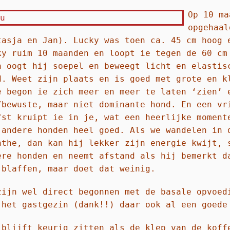
Op 10 ma
opgehaal
tasja en Jan). Lucky was toen ca. 45 cm hoog 
ky ruim 10 maanden en loopt ie tegen de 60 cm
h oogt hij soepel en beweegt licht en elastis
d. Weet zijn plaats en is goed met grote en k
e begon ie zich meer en meer te laten ‘zien’ 
fbewuste, maar niet dominante hond. En een vr
fst kruipt ie in je, wat een heerlijke moment
 andere honden heel goed. Als we wandelen in 
nthe, dan kan hij lekker zijn energie kwijt, 
ere honden en neemt afstand als hij bemerkt d
 blaffen, maar doet dat weinig.
zijn wel direct begonnen met de basale opvoed
 het gastgezin (dank!!) daar ook al een goed
 blijft keurig zitten als de klep van de koff