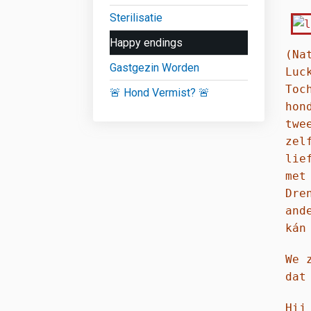
Sterilisatie
Happy endings
(Na
Gastgezin Worden
Luc
Toc
🚨 Hond Vermist? 🚨
hon
twe
zel
lie
met
Dre
and
kán
We 
dat
Hij