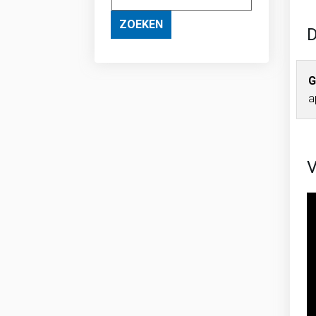
ZOEKEN
D
G
a
V