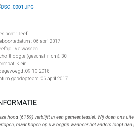
eslacht : Teef
eboortedatum : 06 april 2017
eeftijd : Volwassen
chofthoogte (geschat in cm): 30
ormaat: Klein
oegevoegd :09-10-2018
atum geadopteerd :06 april 2017
INFORMATIE
eze hond (6159) verblijft in een gemeenteasiel. Wij doen ons uiter
erlopen, maar hopen op uw begrip wanneer het anders loopt dan 