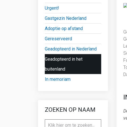
Urgent!
Gastgezin Nederland
Adoptie op afstand
G
Gereserveerd
G
L
Geadopteerd in Nederland
S
Geadopteerd in het
F
T
buitenland
D
In memoriam
ZOEKEN OP NAAM
D
v